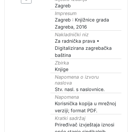
Zagreb
Impresum
Zagreb : Knjižnice grada
Zagreba, 2016
Nakladnički niz
Za radnička prava
•
Digitalizirana zagrebačka
baština
Zbirka
Knjige
Napomena o izvoru
naslova
Stv. nasl. s naslovnice.
Napomena
Korisnička kopija u mrežnoj
verziji; format PDF.
Kratki sadržaj
Priređivač izvještaja iznosi
opće stanje sindikalnih