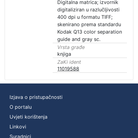
Digitalna matrica; izvornik
digitaliziran u razlučljivosti
400 dpi u formatu TIFF;
skenirano prema standardu
Kodak Q13 color separation
guide and gray sc.
Vrsta građe
knjiga
ZaKi ident
11019588
Izjava o pristupačnosti
O portalu
Uvjeti korištenja
Linkovi
Suradnici