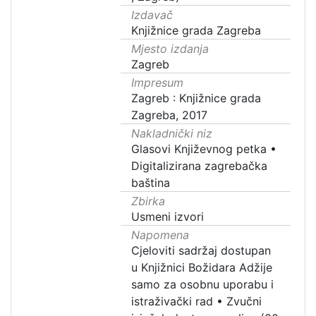
Izdavač
Knjižnice grada Zagreba
Mjesto izdanja
Zagreb
Impresum
Zagreb : Knjižnice grada
Zagreba, 2017
Nakladnički niz
Glasovi Književnog petka
•
Digitalizirana zagrebačka
baština
Zbirka
Usmeni izvori
Napomena
Cjeloviti sadržaj dostupan
u Knjižnici Božidara Adžije
samo za osobnu uporabu i
istraživački rad
•
Zvučni