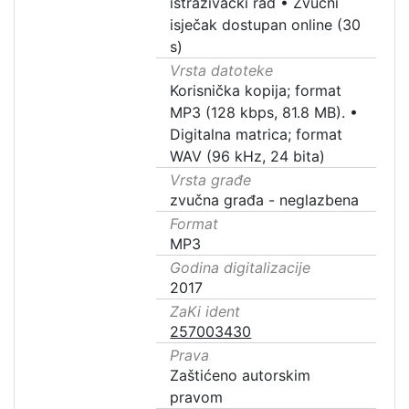
istraživački rad
•
Zvučni
isječak dostupan online (30
s)
Vrsta datoteke
Korisnička kopija; format
MP3 (128 kbps, 81.8 MB).
•
Digitalna matrica; format
WAV (96 kHz, 24 bita)
Vrsta građe
zvučna građa - neglazbena
Format
MP3
Godina digitalizacije
2017
ZaKi ident
257003430
Prava
Zaštićeno autorskim
pravom