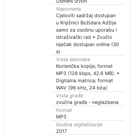
Usmeni izvori
Napomena
Cjeloviti sadržaj dostupan
u Knjižnici Božidara Adžije
samo za osobnu uporabu i
istraživački rad
•
Zvučni
isječak dostupan online (30
s)
Vrsta datoteke
Korisnička kopija; format
MP3 (128 kbps, 42.6 MB).
•
Digitalna matrica; format
WAV (96 kHz, 24 bita)
Vrsta građe
zvučna građa - neglazbena
Format
MP3
Godina digitalizacije
2017