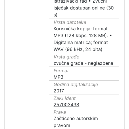
istraživački rad
•
Zvučni
isječak dostupan online (30
s)
Vrsta datoteke
Korisnička kopija; format
MP3 (128 kbps, 128 MB).
•
Digitalna matrica; format
WAV (96 kHz, 24 bita)
Vrsta građe
zvučna građa - neglazbena
Format
MP3
Godina digitalizacije
2017
ZaKi ident
257003438
Prava
Zaštićeno autorskim
pravom