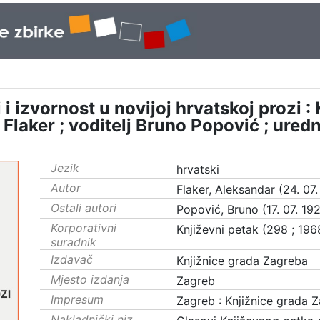
i izvornost u novijoj hrvatskoj prozi : 
 Flaker ; voditelj Bruno Popović ; ured
Jezik
hrvatski
Autor
Flaker, Aleksandar (24. 07.
Ostali autori
Popović, Bruno (17. 07. 192
Korporativni
Književni petak (298 ; 196
suradnik
Izdavač
Knjižnice grada Zagreba
Mjesto izdanja
Zagreb
Impresum
Zagreb : Knjižnice grada 
Nakladnički niz