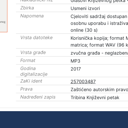
Glasovi Književnog petka
Zbirka
Usmeni izvori
Napomena
Cjeloviti sadržaj dostupan
osobnu uporabu i istraživa
online (30 s)
Vrsta datoteke
Korisnička kopija; format 
matrica; format WAV (96 k
Vrsta građe
zvučna građa - neglazben
Format
MP3
Godina
2017
digitalizacije
ZaKi ident
257003487
Prava
Zaštićeno autorskim prav
Nadređeni zapis
Tribina Književni petak