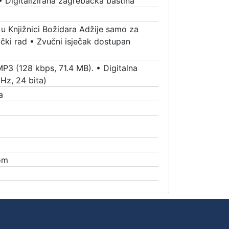
•
Digitalizirana zagrebačka baština
 u Knjižnici Božidara Adžije samo za
čki rad
•
Zvučni isječak dostupan
MP3 (128 kbps, 71.4 MB).
•
Digitalna
Hz, 24 bita)
a
om