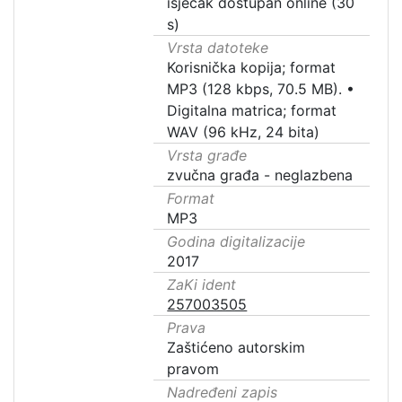
isječak dostupan online (30
s)
Vrsta datoteke
Korisnička kopija; format
MP3 (128 kbps, 70.5 MB).
•
Digitalna matrica; format
WAV (96 kHz, 24 bita)
Vrsta građe
zvučna građa - neglazbena
Format
MP3
Godina digitalizacije
2017
ZaKi ident
257003505
Prava
Zaštićeno autorskim
pravom
Nadređeni zapis