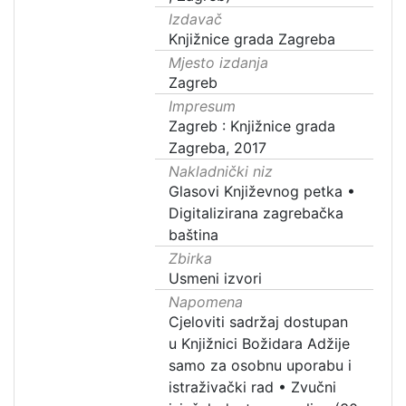
Izdavač
Knjižnice grada Zagreba
Mjesto izdanja
Zagreb
Impresum
Zagreb : Knjižnice grada
Zagreba, 2017
Nakladnički niz
Glasovi Književnog petka
•
Digitalizirana zagrebačka
baština
Zbirka
Usmeni izvori
Napomena
Cjeloviti sadržaj dostupan
u Knjižnici Božidara Adžije
samo za osobnu uporabu i
istraživački rad
•
Zvučni