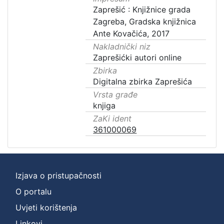
Zaprešić : Knjižnice grada
Zagreba, Gradska knjižnica
Ante Kovačića, 2017
Nakladnički niz
Zaprešićki autori online
Zbirka
Digitalna zbirka Zaprešića
Vrsta građe
knjiga
ZaKi ident
361000069
Izjava o pristupačnosti
O portalu
Uvjeti korištenja
Linkovi