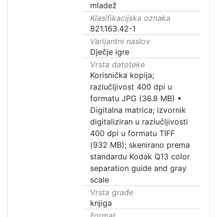
mladež
Klasifikacijska oznaka
821.163.42-1
Varijantni naslov
Dječje igre
Vrsta datoteke
Korisnička kopija;
razlučljivost 400 dpi u
formatu JPG (36.8 MB)
•
Digitalna matrica; izvornik
digitaliziran u razlučljivosti
400 dpi u formatu TIFF
(932 MB); skenirano prema
standardu Kodak Q13 color
separation guide and gray
scale
Vrsta građe
knjiga
Format