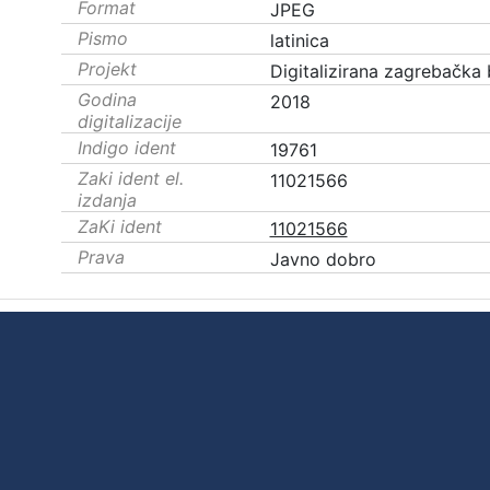
Format
JPEG
Pismo
latinica
Projekt
Digitalizirana zagrebačka 
Godina
2018
digitalizacije
Indigo ident
19761
Zaki ident el.
11021566
izdanja
ZaKi ident
11021566
Prava
Javno dobro