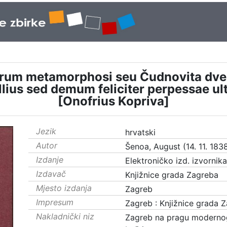
rum metamorphosi seu Čudnovita dveh 
lius sed demum feliciter perpessae ult
[Onofrius Kopriva]
Jezik
hrvatski
Autor
Šenoa, August (14. 11. 1838.
Izdanje
Elektroničko izd. izvornik
Izdavač
Knjižnice grada Zagreba
Mjesto izdanja
Zagreb
Impresum
Zagreb : Knjižnice grada 
Nakladnički niz
Zagreb na pragu moderno