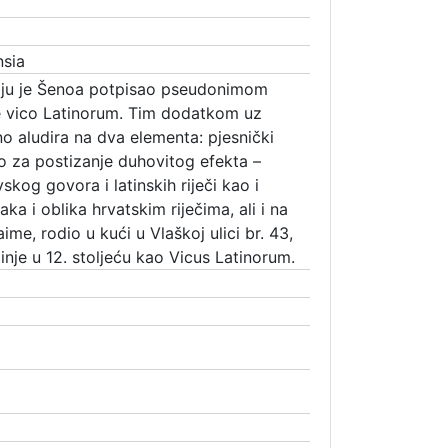
nsia
ju je Šenoa potpisao pseudonimom
e vico Latinorum. Tim dodatkom uz
o aludira na dva elementa: pjesnički
o za postizanje duhovitog efekta –
kog govora i latinskih riječi kao i
ka i oblika hrvatskim riječima, ali i na
ime, rodio u kući u Vlaškoj ulici br. 43,
inje u 12. stoljeću kao Vicus Latinorum.