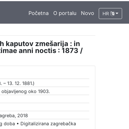
Početna
O portalu
Novo
HR
kaputov zmešarija : in
imae anni noctis : 1873 /
 – 13. 12. 1881.)
a objavljenog oko 1903.
Zagreba, 2018
g doba
•
Digitalizirana zagrebačka