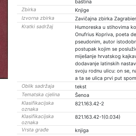
baština
Zbirka
Knjige
Izvorna zbirka
Zavičajna zbirka Zagrabie
Kratki sadržaj
Humoreska u stihovima ko
Onufrius Kopriva, poeta d
pseudonim, autor istodobn
postupak kojim se posluži
miješanje hrvatskog kajkavs
dodavanje latinskih nastava
svoju rodnu ulicu: on se, na
a ta se ulica prvi put spom
Oblik sadržaja
tekst
Tematska cjelina
Šenoa
Klasifikacijska
821.163.42-2
oznaka
Klasifikacijska
821.163.42-1(0.034)
oznaka
Vrsta građe
knjiga