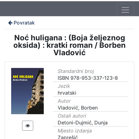
Povratak
Noć huligana : (Boja željeznog
oksida) : kratki roman / Borben
Vladović
Standardni broj
ISBN 978-953-337-123-8
Jezik
hrvatski
Autor
Vladović, Borben
Ostali autori
Detoni-Dujmić, Dunja
Mjesto izdanja
Zaprešić