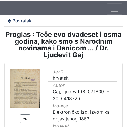
Povratak
Proglas : Teče evo dvadeset i osma
godina, kako smo s Narodnim
novinama i Danicom ... / Dr.
Ljudevit Gaj
Jezik
hrvatski
Autor
Gaj, Ljudevit (8. 07.1809. –
20. 04.1872.)
Izdanje
Elektroničko izd. izvornika
objavljenog 1862.
Izdavač