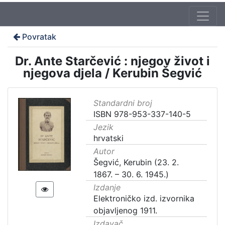
Povratak
Dr. Ante Starčević : njegov život i
njegova djela / Kerubin Šegvić
Standardni broj
ISBN 978-953-337-140-5
Jezik
hrvatski
Autor
Šegvić, Kerubin (23. 2.
1867. – 30. 6. 1945.)
Izdanje
Elektroničko izd. izvornika
objavljenog 1911.
Izdavač