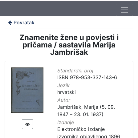
Povratak
Znamenite žene u povjesti i
pričama / sastavila Marija
Jambrišak
Standardni broj
ISBN 978-953-337-143-6
Jezik
hrvatski
Autor
Jambrišak, Marija (5. 09.
1847 – 23. 01. 1937)
Izdanje
Elektroničko izdanje
izvornika objavljenog 1896.