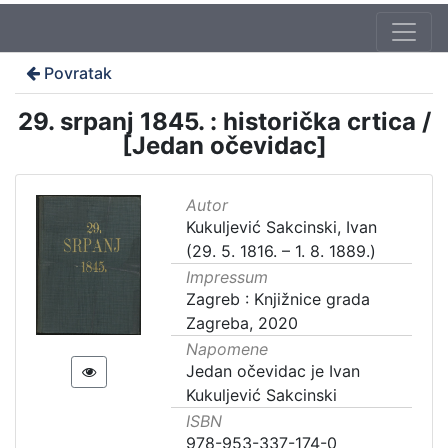
Povratak
29. srpanj 1845. : historička crtica /
[Jedan očevidac]
Autor
Kukuljević Sakcinski, Ivan
(29. 5. 1816. – 1. 8. 1889.)
Impressum
Zagreb : Knjižnice grada
Zagreba, 2020
Napomene
Jedan očevidac je Ivan
Kukuljević Sakcinski
ISBN
978-953-337-174-0