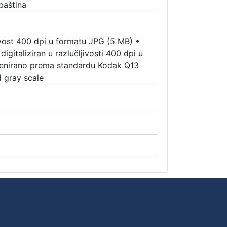
baština
jivost 400 dpi u formatu JPG (5 MB)
•
digitaliziran u razlučljivosti 400 dpi u
kenirano prema standardu Kodak Q13
d gray scale