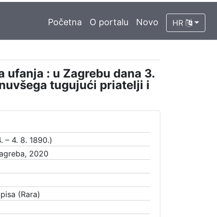
Početna
O portalu
Novo
HR
a ufanja : u Zagrebu dana 3.
uvšega tugujući priatelji i
. – 4. 8. 1890.)
Zagreba, 2020
opisa (Rara)