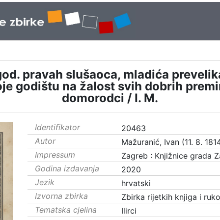
 god. pravah slušaoca, mladića prevelik
oje godištu na žalost svih dobrih premin
domorodci / I. M.
Identifikator
20463
Autor
Mažuranić, Ivan (11. 8. 1814
Impressum
Zagreb : Knjižnice grada 
Godina izdavanja
2020
Jezik
hrvatski
Izvorna zbirka
Zbirka rijetkih knjiga i ruk
Tematska cjelina
Ilirci