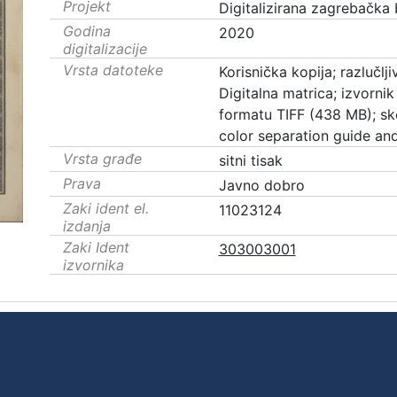
Projekt
Digitalizirana zagrebačka 
Godina
2020
digitalizacije
Vrsta datoteke
Korisnička kopija; razlučl
Digitalna matrica; izvornik 
formatu TIFF (438 MB); s
color separation guide an
Vrsta građe
sitni tisak
Prava
Javno dobro
Zaki ident el.
11023124
izdanja
Zaki Ident
303003001
izvornika