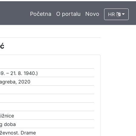
Početna
O portalu
Novo
HR
ić
9. – 21. 8. 1940.)
Zagreba, 2020
ižnice
g doba
iževnost. Drame