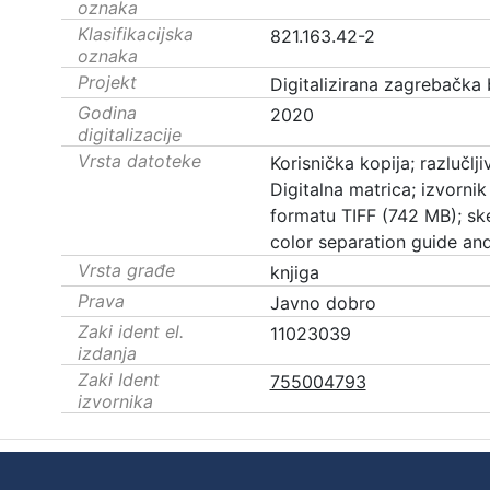
oznaka
Klasifikacijska
821.163.42-2
oznaka
Projekt
Digitalizirana zagrebačka 
Godina
2020
digitalizacije
Vrsta datoteke
Korisnička kopija; razlučl
Digitalna matrica; izvornik 
formatu TIFF (742 MB); s
color separation guide an
Vrsta građe
knjiga
Prava
Javno dobro
Zaki ident el.
11023039
izdanja
Zaki Ident
755004793
izvornika