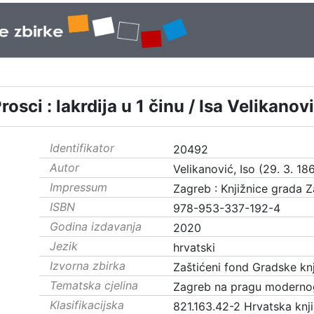
rosci : lakrdija u 1 činu / Isa Velikanov
Identifikator
20492
Autor
Velikanović, Iso (29. 3. 186
Impressum
Zagreb : Knjižnice grada 
ISBN
978-953-337-192-4
Godina izdavanja
2020
Jezik
hrvatski
Izvorna zbirka
Zaštićeni fond Gradske knj
Tematska cjelina
Zagreb na pragu moderno
Klasifikacijska
821.163.42-2 Hrvatska knj