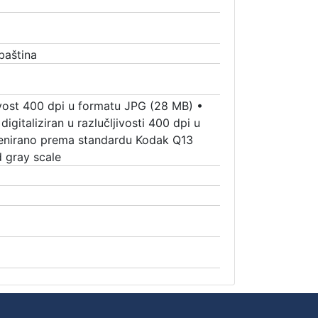
baština
jivost 400 dpi u formatu JPG (28 MB)
•
digitaliziran u razlučljivosti 400 dpi u
kenirano prema standardu Kodak Q13
d gray scale