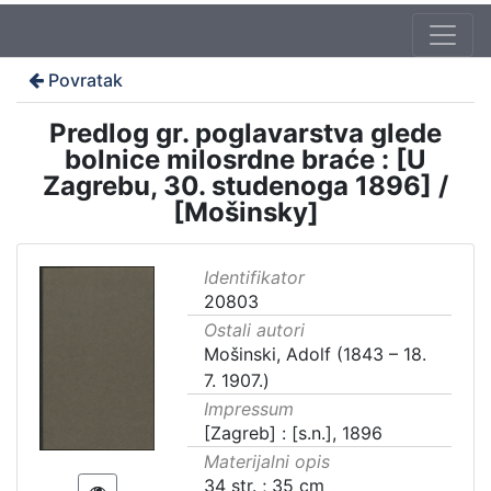
Povratak
Predlog gr. poglavarstva glede
bolnice milosrdne braće : [U
Zagrebu, 30. studenoga 1896] /
[Mošinsky]
Identifikator
20803
Ostali autori
Mošinski, Adolf (1843 – 18.
7. 1907.)
Impressum
[Zagreb] : [s.n.], 1896
Materijalni opis
34 str. ; 35 cm