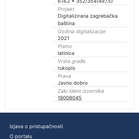
614.2
•
352/354(497.5)
Projekt
Digitalizirana zagrebačka
baština
Godina digitalizacije
2021
Pismo
latinica
Vrsta građe
rukopis
Prava
Javno dobro
Zaki Ident izvornika
19008045
Izjava o pristupačnosti
O portalu