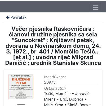
Povratak
Večer pjesnika Raskovničara :
članovi družine pjesnika sa sela
"Suncokret" : Književni petak,
dvorana u Novinarskom domu, 24.
3. 1972., br. 401 / Momčilo Tešić...
[et al.] ; uvodna riječ Milorad
Daničić ; urednik Stanislav Škunca
Identifikator
20973
Ostali autori
Tešić, Momčilo
•
Jovović,
Milena
•
Erić, Dobrica
•
Mitić, Srba
•
Simić, Bora
•