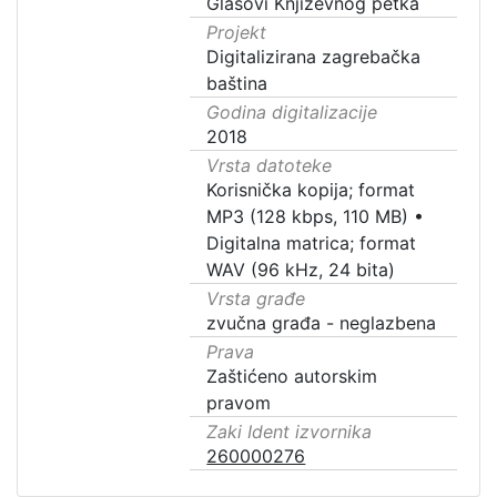
Glasovi Književnog petka
Projekt
Digitalizirana zagrebačka
baština
Godina digitalizacije
2018
Vrsta datoteke
Korisnička kopija; format
MP3 (128 kbps, 110 MB)
•
Digitalna matrica; format
WAV (96 kHz, 24 bita)
Vrsta građe
zvučna građa - neglazbena
Prava
Zaštićeno autorskim
pravom
Zaki Ident izvornika
260000276