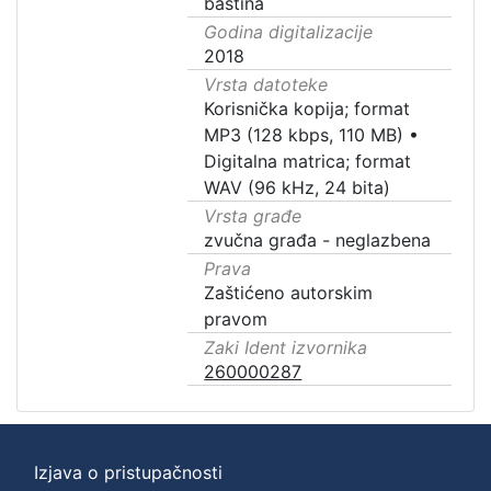
baština
Godina digitalizacije
2018
Vrsta datoteke
Korisnička kopija; format
MP3 (128 kbps, 110 MB)
•
Digitalna matrica; format
WAV (96 kHz, 24 bita)
Vrsta građe
zvučna građa - neglazbena
Prava
Zaštićeno autorskim
pravom
Zaki Ident izvornika
260000287
Izjava o pristupačnosti