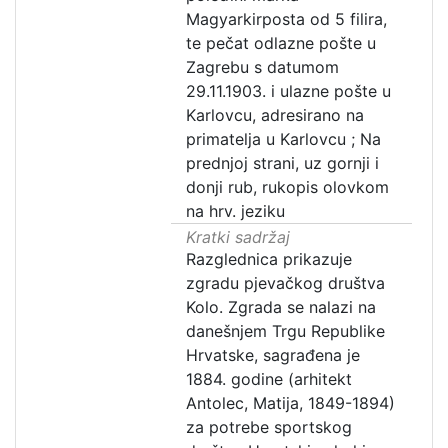
Magyarkirposta od 5 filira,
te pečat odlazne pošte u
Zagrebu s datumom
29.11.1903. i ulazne pošte u
Karlovcu, adresirano na
primatelja u Karlovcu ; Na
prednjoj strani, uz gornji i
donji rub, rukopis olovkom
na hrv. jeziku
Kratki sadržaj
Razglednica prikazuje
zgradu pjevačkog društva
Kolo. Zgrada se nalazi na
danešnjem Trgu Republike
Hrvatske, sagrađena je
1884. godine (arhitekt
Antolec, Matija, 1849-1894)
za potrebe sportskog