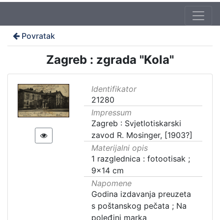
Povratak
Zagreb : zgrada "Kola"
Identifikator
21280
Impressum
Zagreb : Svjetlotiskarski
zavod R. Mosinger, [1903?]
Materijalni opis
1 razglednica : fotootisak ;
9x14 cm
Napomene
Godina izdavanja preuzeta
s poštanskog pečata ; Na
poleđini marka