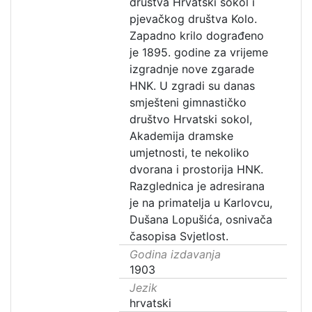
društva Hrvatski sokol i
pjevačkog društva Kolo.
Zapadno krilo dograđeno
je 1895. godine za vrijeme
izgradnje nove zgarade
HNK. U zgradi su danas
smješteni gimnastičko
društvo Hrvatski sokol,
Akademija dramske
umjetnosti, te nekoliko
dvorana i prostorija HNK.
Razglednica je adresirana
je na primatelja u Karlovcu,
Dušana Lopušića, osnivača
časopisa Svjetlost.
Godina izdavanja
1903
Jezik
hrvatski