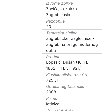
Izvorna zbirka
Zavičajna zbirka
Zagrabiensia
Razdoblje
20. st.
Tematska cjelina
Zagrebačke razglednice
•
Zagreb na pragu modernog
doba
Predmet
Lopašić, Dušan (10. 11.
1852. – 11. 3. 1921.)
Klasifikacijska oznaka
725.81
Godina digitalizacije
2008
Pismo
latinica
Vrsta datoteke