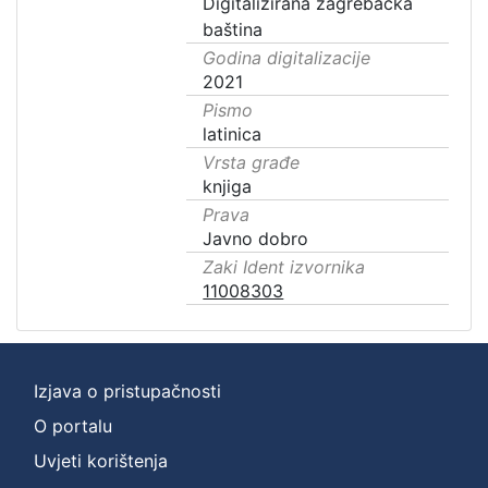
Digitalizirana zagrebačka
baština
Godina digitalizacije
2021
Pismo
latinica
Vrsta građe
knjiga
Prava
Javno dobro
Zaki Ident izvornika
11008303
Izjava o pristupačnosti
O portalu
Uvjeti korištenja