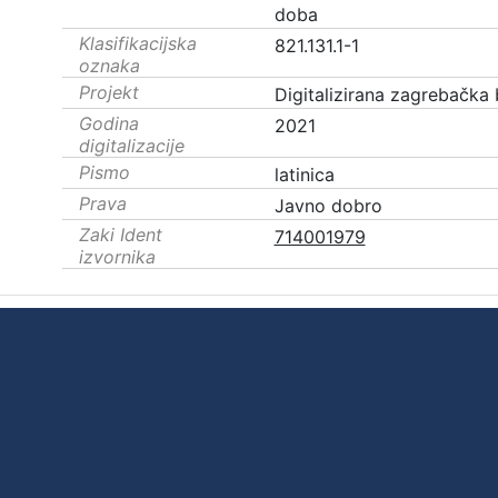
doba
Klasifikacijska
821.131.1-1
oznaka
Projekt
Digitalizirana zagrebačka 
Godina
2021
digitalizacije
Pismo
latinica
Prava
Javno dobro
Zaki Ident
714001979
izvornika