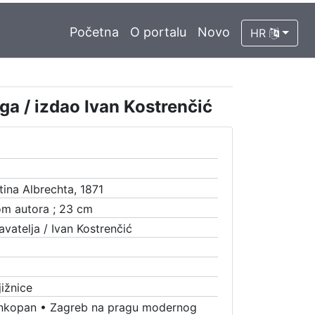
Početna
O portalu
Novo
HR
a / izdao Ivan Kostrenčić
ina Albrechta, 1871
ikom autora ; 23 cm
davatelja / Ivan Kostrenčić
ižnice
rankopan
•
Zagreb na pragu modernog