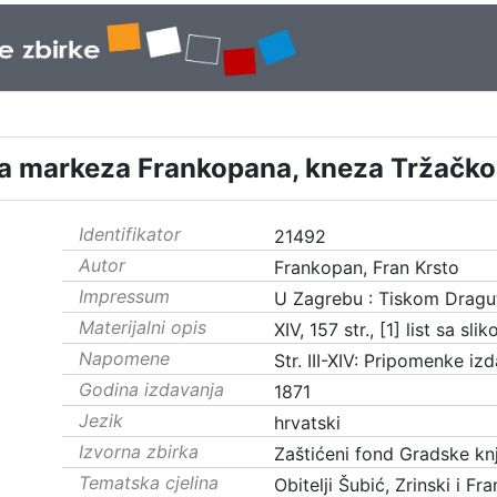
sta markeza Frankopana, kneza Tržačkog
Identifikator
21492
Autor
Frankopan, Fran Krsto
Impressum
U Zagrebu : Tiskom Dragut
Materijalni opis
XIV, 157 str., [1] list sa sl
Napomene
Str. III-XIV: Pripomenke iz
Godina izdavanja
1871
Jezik
hrvatski
Izvorna zbirka
Zaštićeni fond Gradske knj
Tematska cjelina
Obitelji Šubić, Zrinski i F