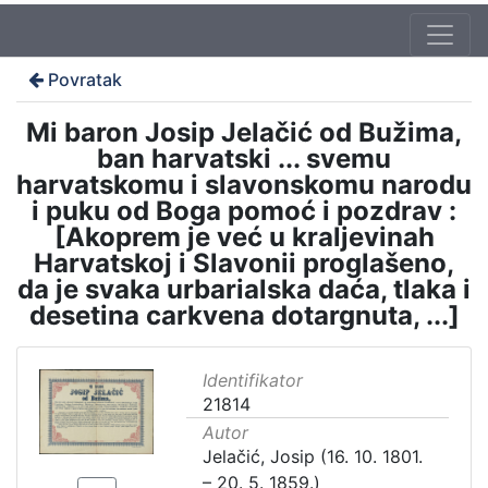
Povratak
Mi baron Josip Jelačić od Bužima,
ban harvatski ... svemu
harvatskomu i slavonskomu narodu
i puku od Boga pomoć i pozdrav :
[Akoprem je već u kraljevinah
Harvatskoj i Slavonii proglašeno,
da je svaka urbarialska daća, tlaka i
desetina carkvena dotargnuta, ...]
Identifikator
21814
Autor
Jelačić, Josip (16. 10. 1801.
– 20. 5. 1859.)