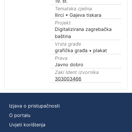
19. st.
Tematska cjelina
Ilirci
•
Gajeva tiskara
Projekt
Digitalizirana zagrebačka
baština
Vrsta građe
grafička građa
•
plakat
Prava
Javno dobro
Zaki Ident izvornika
303003466
Izjava o pristupačnosti
O portalu
Uvjeti korištenja