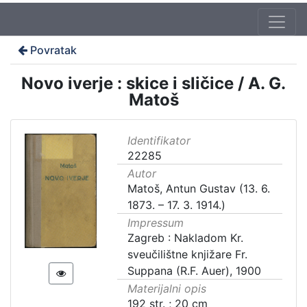
Povratak
Novo iverje : skice i sličice / A. G.
Matoš
Identifikator
22285
Autor
Matoš, Antun Gustav (13. 6.
1873. – 17. 3. 1914.)
Impressum
Zagreb : Nakladom Kr.
sveučilištne knjižare Fr.
Suppana (R.F. Auer), 1900
Materijalni opis
192 str. ; 20 cm