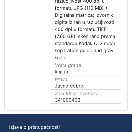
razlučljivost 400 dpi u
formatu JPG (110 MB)
•
Digitalna matrica; izvornik
digitaliziran u razlučljivosti
400 dpi u formatu TIFF
(7.60 GB); skenirano prema
standardu Kodak Q13 color
separation guide and gray
scale
Vrsta građe
knjiga
Prava
Javno dobro
Zaki Ident izvornika
341000403
Izjava o pristupačnosti