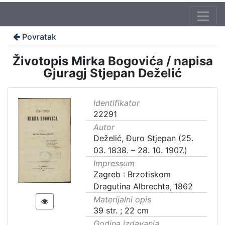
Povratak
Životopis Mirka Bogovića / napisa
Gjuragj Stjepan Deželić
Identifikator
22291
Autor
Deželić, Đuro Stjepan (25.
03. 1838. – 28. 10. 1907.)
Impressum
Zagreb : Brzotiskom
Dragutina Albrechta, 1862
Materijalni opis
39 str. ; 22 cm
Godina izdavanja