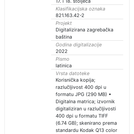
17. i 18. stoljeća
Klasifikacijska oznaka
821.163.42-2
Projekt
Digitalizirana zagrebačka
baština
Godina digitalizacije
2022
Pismo
latinica
Vrsta datoteke
Korisnička kopija;
razlučljivost 400 dpi u
formatu JPG (290 MB)
•
Digitalna matrica; izvornik
digitaliziran u razlučljivosti
400 dpi u formatu TIFF
(6.74 GB); skenirano prema
standardu Kodak Q13 color