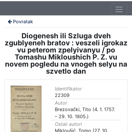
Povratak
Diogenesh ili Szluga dveh
zgublyeneh bratov : veszeli igrokaz
vu peterom zpelyivanyu / po
Tomashu Mikloushich P. Z. vu
novem pogledu na vnogeh selyu na
szvetlo dan
Identifikator
22309
Autor
Brezovački, Tito (4. 1. 1757.
– 29. 10. 1805.)
Ostali autori
Mikloušić, Tomo (27. 10.