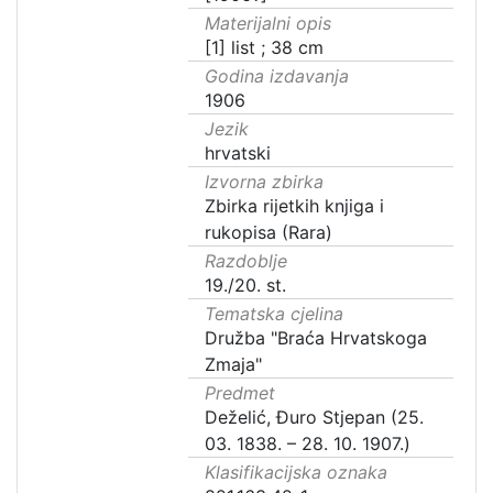
Materijalni opis
[1] list ; 38 cm
Godina izdavanja
1906
Jezik
hrvatski
Izvorna zbirka
Zbirka rijetkih knjiga i
rukopisa (Rara)
Razdoblje
19./20. st.
Tematska cjelina
Družba "Braća Hrvatskoga
Zmaja"
Predmet
Deželić, Đuro Stjepan (25.
03. 1838. – 28. 10. 1907.)
Klasifikacijska oznaka