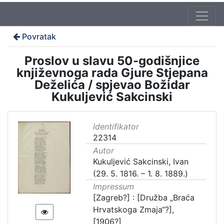
Povratak
Proslov u slavu 50-godišnjice
književnoga rada Gjure Stjepana
Deželića / spjevao Božidar
Kukuljević Sakcinski
Identifikator
22314
Autor
Kukuljević Sakcinski, Ivan
(29. 5. 1816. – 1. 8. 1889.)
Impressum
[Zagreb?] : [Družba „Braća
Hrvatskoga Zmaja“?],
[1906?]