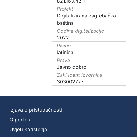
821.163.42-1
Projekt
Digitalizirana zagrebačka
baština
Godina digitalizacije
2022
Pismo
latinica
Prava
Javno dobro
Zaki Ident izvornika
303002777
Izjava o pristupačnosti
O portalu
Uvjeti korištenja