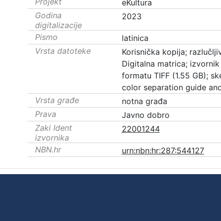
Projekt
eKultura
Godina
2023
digitalizacije
Pismo
latinica
Vrsta datoteke
Korisnička kopija; razlučl
Digitalna matrica; izvornik 
formatu TIFF (1.55 GB); s
color separation guide an
Vrsta građe
notna građa
Prava
Javno dobro
Zaki Ident
22001244
izvornika
NBN.hr
urn:nbn:hr:287:544127