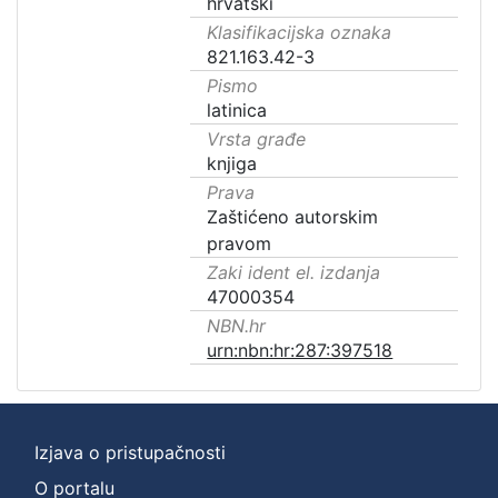
hrvatski
Klasifikacijska oznaka
821.163.42-3
Pismo
latinica
Vrsta građe
knjiga
Prava
Zaštićeno autorskim
pravom
Zaki ident el. izdanja
47000354
NBN.hr
urn:nbn:hr:287:397518
Izjava o pristupačnosti
O portalu