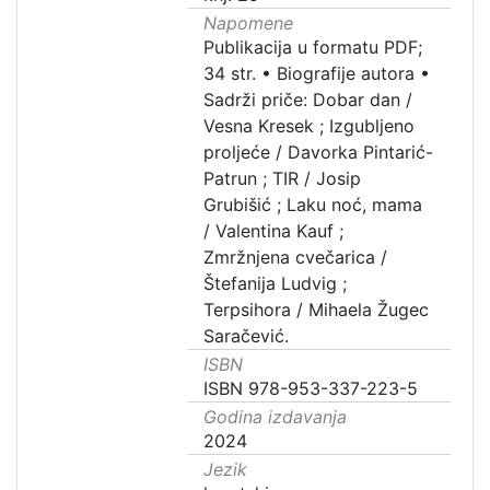
Napomene
Publikacija u formatu PDF;
34 str. • Biografije autora •
Sadrži priče: Dobar dan /
Vesna Kresek ; Izgubljeno
proljeće / Davorka Pintarić-
Patrun ; TIR / Josip
Grubišić ; Laku noć, mama
/ Valentina Kauf ;
Zmržnjena cvečarica /
Štefanija Ludvig ;
Terpsihora / Mihaela Žugec
Saračević.
ISBN
ISBN 978-953-337-223-5
Godina izdavanja
2024
Jezik