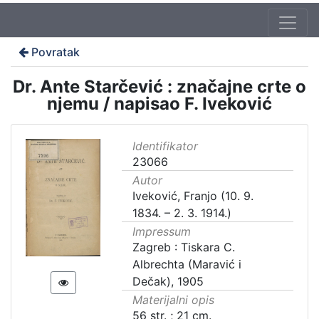
Povratak
Dr. Ante Starčević : značajne crte o
njemu / napisao F. Iveković
Identifikator
23066
Autor
Iveković, Franjo (10. 9.
1834. – 2. 3. 1914.)
Impressum
Zagreb : Tiskara C.
Albrechta (Maravić i
Dečak), 1905
Materijalni opis
56 str. ; 21 cm.