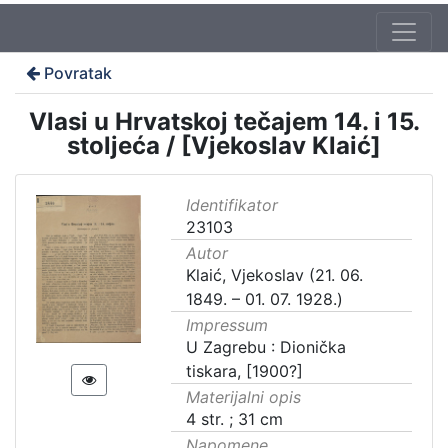
Povratak
Vlasi u Hrvatskoj tečajem 14. i 15.
stoljeća / [Vjekoslav Klaić]
Identifikator
23103
Autor
Klaić, Vjekoslav (21. 06.
1849. – 01. 07. 1928.)
Impressum
U Zagrebu : Dionička
tiskara, [1900?]
Materijalni opis
4 str. ; 31 cm
Napomene