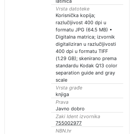
latinica
Vrsta datoteke
Korisnička kopija;
razlučljivost 400 dpi u
formatu JPG (64.5 MB)
•
Digitalna matrica; izvornik
digitaliziran u razlučljivosti
400 dpi u formatu TIFF
(1.29 GB); skenirano prema
standardu Kodak Q13 color
separation guide and gray
scale
Vrsta građe
knjiga
Prava
Javno dobro
Zaki Ident izvornika
755002977
NBN.hr