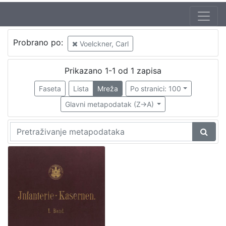
Autor
Probrano po:
Voelckner, Carl
Gruber, Franz (20. 07. 1837. – 1. 11. 1918.)
1
Voelckner, Carl
1
Prikazano 1-1 od 1 zapisa
Faseta
Lista
Mreža
Po stranici: 100
Glavni metapodatak (Z->A)
[
2
]
Izdavač
Knjižnice grada Zagreba
1
[
1
]