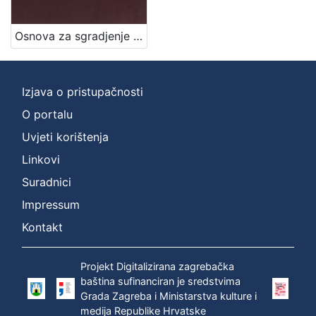
Jezik
Osnova za sgradjenje pješačke vojarne u Zagrebu = Entwurf für die in Agram zu erbauende Infanterie-Kasernen / izradjena po Franji Gruberu, Dragutinu Völckneru
njemački
1
hrvatski
1
Izjava o pristupačnosti
O portalu
[
Uvjeti korištenja
2
]
Linkovi
Mjesto
Suradnici
izdanja
Impressum
Zagreb
1
Kontakt
Projekt Digitalizirana zagrebačka
[
baština sufinanciran je sredstvima
1
Grada Zagreba i Ministarstva kulture i
]
medija Republike Hrvatske