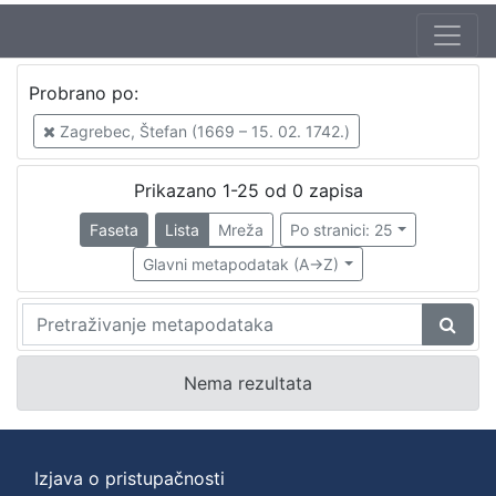
Probrano po:
Zagrebec, Štefan (1669 – 15. 02. 1742.)
P
Prikazano 1-25 od 0 zapisa
r
Faseta
Lista
Mreža
Po stranici: 25
o
Glavni metapodatak (A->Z)
b
r
a
n
Nema rezultata
o
p
Izjava o pristupačnosti
o