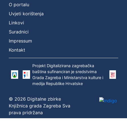
O portalu
:
Uvjeti korištenja
Zagrebec,
Linkovi
Štefan
Suradnici
(1669 –
15. 02.
Impressum
1742.)
Kontakt
P
Projekt Digitalizirana zagrebačka
r
baština sufinanciran je sredstvima
i
Grada Zagreba i Ministarstva kulture i
k
medija Republike Hrvatske
a
z
© 2026 Digitalne zbirke
a
Knjižnica grada Zagreba Sva
n
prava pridržana
o
1