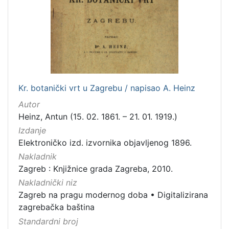
Nakladnička
cjelina
Zagreb na pragu modernog doba
1
Digitalizirana zagrebačka baština
1
Kr. botanički vrt u Zagrebu / napisao A. Heinz
[
Autor
2
Heinz, Antun (15. 02. 1861. – 21. 01. 1919.)
]
Izdanje
Vrsta
Elektroničko izd. izvornika objavljenog 1896.
građe
Nakladnik
knjiga
1
Zagreb : Knjižnice grada Zagreba, 2010.
Nakladnički niz
Zagreb na pragu modernog doba
•
Digitalizirana
zagrebačka baština
[
1
Standardni broj
]