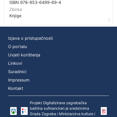
ISBN 978-953-6499-69-4
Zbirka
Zbirka
Knjige
1
Knjige
1
Izjava o pristupačnosti
[
1
O portalu
]
Uvjeti korištenja
Linkovi
Suradnici
Impressum
Kontakt
Projekt Digitalizirana zagrebačka
baština sufinanciran je sredstvima
Grada Zagreba i Ministarstva kulture i