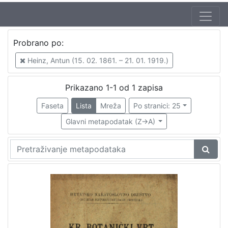
Autor
Probrano po:
Heinz, Antun (15. 02. 1861. – 21. 01. 1919.)
1
Heinz, Antun (15. 02. 1861. – 21. 01. 1919.)
Prikazano 1-1 od 1 zapisa
[
1
Faseta
Lista
Mreža
Po stranici: 25
]
Glavni metapodatak (Z->A)
Mjesto
izdanja
Zagreb
1
[
1
]