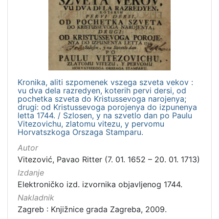
Nakladnička
cjelina
Digitalizirana zagrebačka baština
1
Izdanja zagrebačkih tiskara 17. i 18. stoljeća
1
Kronika, aliti szpomenek vszega szveta vekov :
vu dva dela razredyen, koterih pervi dersi, od
[
pochetka szveta do Kristussevoga narojenya;
2
drugi: od Kristussevoga porojenya do izpunenya
]
letta 1744. / Szlosen, y na szvetlo dan po Paulu
Vitezovichu, zlatomu vitezu, y pervomu
Vrsta
Horvatszkoga Orszaga Stamparu.
građe
Autor
knjiga
1
Vitezović, Pavao Ritter (7. 01. 1652 – 20. 01. 1713)
Izdanje
Elektroničko izd. izvornika objavljenog 1744.
Nakladnik
[
1
Zagreb : Knjižnice grada Zagreba, 2009.
]