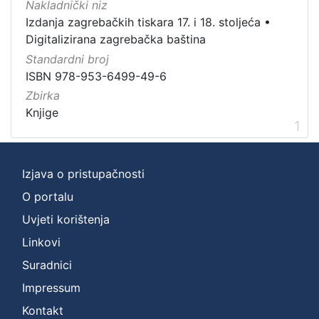
Nakladnički niz
Zbirka
Izdanja zagrebačkih tiskara 17. i 18. stoljeća
•
Digitalizirana zagrebačka baština
Knjige
1
Standardni broj
ISBN 978-953-6499-49-6
Zbirka
[
Knjige
1
1
]
Izjava o pristupačnosti
O portalu
Uvjeti korištenja
Linkovi
Suradnici
Impressum
Kontakt