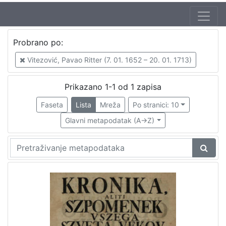
Autor
Probrano po:
Vitezović, Pavao Ritter (7. 01. 1652 – 20. 01. 1713)
1
Vitezović, Pavao Ritter (7. 01. 1652 – 20. 01. 1713)
Prikazano 1-1 od 1 zapisa
[
1
Faseta
Lista
Mreža
Po stranici: 10
]
Glavni metapodatak (A->Z)
Mjesto
izdanja
Zagreb
1
[
1
]