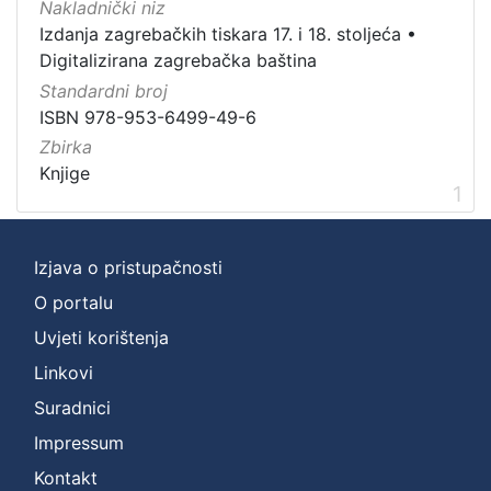
Nakladnički niz
Zbirka
Izdanja zagrebačkih tiskara 17. i 18. stoljeća
•
Digitalizirana zagrebačka baština
Knjige
1
Standardni broj
ISBN 978-953-6499-49-6
Zbirka
[
Knjige
1
1
]
Izjava o pristupačnosti
O portalu
Uvjeti korištenja
Linkovi
Suradnici
Impressum
Kontakt