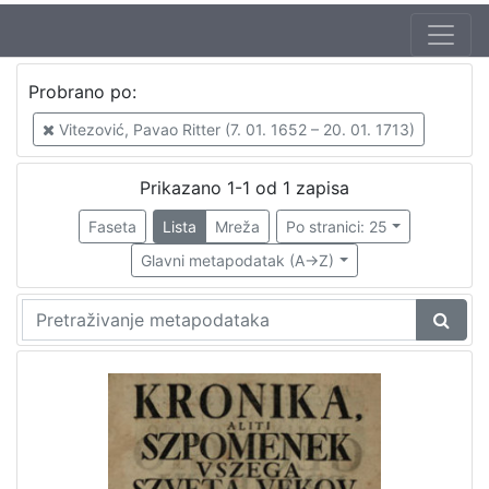
Autor
Probrano po:
Vitezović, Pavao Ritter (7. 01. 1652 – 20. 01. 1713)
1
Vitezović, Pavao Ritter (7. 01. 1652 – 20. 01. 1713)
Prikazano 1-1 od 1 zapisa
[
1
Faseta
Lista
Mreža
Po stranici: 25
]
Glavni metapodatak (A->Z)
Mjesto
izdanja
Zagreb
1
[
1
]