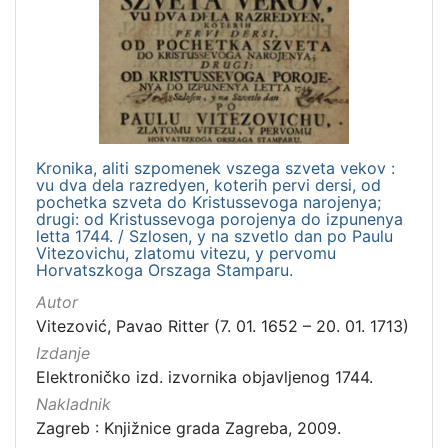
Nakladnička
cjelina
Digitalizirana zagrebačka baština
1
Izdanja zagrebačkih tiskara 17. i 18. stoljeća
1
Kronika, aliti szpomenek vszega szveta vekov :
vu dva dela razredyen, koterih pervi dersi, od
[
pochetka szveta do Kristussevoga narojenya;
2
drugi: od Kristussevoga porojenya do izpunenya
]
letta 1744. / Szlosen, y na szvetlo dan po Paulu
Vitezovichu, zlatomu vitezu, y pervomu
Vrsta
Horvatszkoga Orszaga Stamparu.
građe
Autor
knjiga
1
Vitezović, Pavao Ritter (7. 01. 1652 – 20. 01. 1713)
Izdanje
Elektroničko izd. izvornika objavljenog 1744.
Nakladnik
[
1
Zagreb : Knjižnice grada Zagreba, 2009.
]