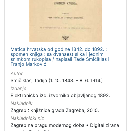
izdanja
Zagreb
1
[
1
Matica hrvatska od godine 1842. do 1892. :
]
spomen knjiga : sa dvanaest slika i jednim
snimkom rukopisa / napisali Tade Smičiklas i
Nakladnička
Franjo Marković
cjelina
Autor
Zagreb na pragu modernog doba
1
Smičiklas, Tadija (1. 10. 1843. – 8. 6. 1914.)
Digitalizirana zagrebačka baština
1
Izdanje
Elektroničko izd. izvornika objavljenog 1892.
Nakladnik
Zagreb : Knjižnice grada Zagreba, 2010.
[
2
Nakladnički niz
]
Zagreb na pragu modernog doba
•
Digitalizirana