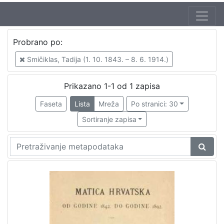
Autor
Probrano po:
Smičiklas, Tadija (1. 10. 1843. – 8. 6. 1914.)
1
Smičiklas, Tadija (1. 10. 1843. – 8. 6. 1914.)
Prikazano 1-1 od 1 zapisa
[
1
Faseta
Lista
Mreža
Po stranici: 30
]
Sortiranje zapisa
Izdavač
Knjižnice grada Zagreba
1
[
1
]
Mjesto