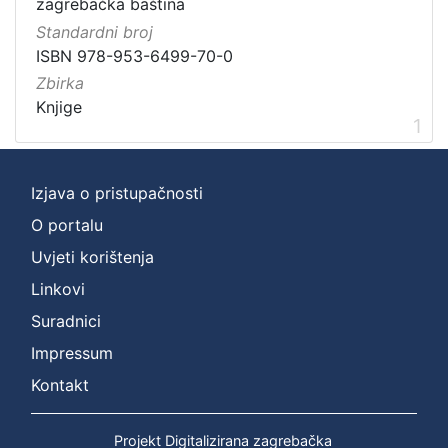
Prava
zagrebačka baština
Standardni broj
Javno dobro
1
ISBN 978-953-6499-70-0
Zbirka
Knjige
[
1
1
]
Izjava o pristupačnosti
Vrsta
građe
O portalu
knjiga
1
Uvjeti korištenja
Linkovi
Suradnici
[
Impressum
1
]
Kontakt
Zbirka
Knjige
1
Projekt Digitalizirana zagrebačka