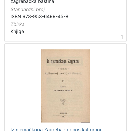
zagrebačka baština
Zbirka
Standardni broj
ISBN 978-953-6499-45-8
Knjige
2
Zbirka
Knjige
1
[
1
]
Iz njemačkoga Zagreba : prinos kulturnoj