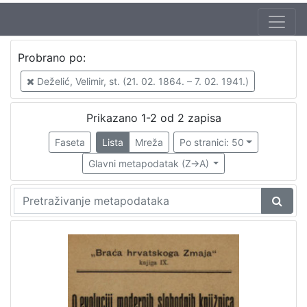
Autor
Probrano po:
Deželić, Velimir, st. (21. 02. 1864. – 7. 02. 1941.)
2
Deželić, Velimir, st. (21. 02. 1864. – 7. 02. 1941.)
Prikazano 1-2 od 2 zapisa
[
1
Faseta
Lista
Mreža
Po stranici: 50
]
Glavni metapodatak (Z->A)
Mjesto
izdanja
Zagreb
2
[
1
]