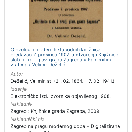
Nakladnička
cjelina
Zagreb na pragu modernog doba
2
Digitalizirana zagrebačka baština
2
O evoluciji modernih slobodnih knjižnica
predavao 7. prosinca 1907. o otvorenju Knjižnice
[
slob. i kralj. glav. grada Zagreba u Kamenitim
2
vratima / Velimir Deželić
]
Autor
Vrsta
Deželić, Velimir, st. (21. 02. 1864. – 7. 02. 1941.)
građe
Izdanje
knjiga
1
Elektroničko izd. izvornika objavljenog 1908.
Nakladnik
Zagreb : Knjižnice grada Zagreba, 2009.
Nakladnički niz
[
1
Zagreb na pragu modernog doba
•
Digitalizirana
]