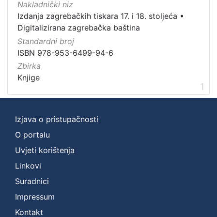
Nakladnički niz
Zbirka
Izdanja zagrebačkih tiskara 17. i 18. stoljeća
•
Knjige
1
Digitalizirana zagrebačka baština
Standardni broj
ISBN 978-953-6499-94-6
Zbirka
[
Knjige
1
1
]
Izjava o pristupačnosti
O portalu
Uvjeti korištenja
Linkovi
Suradnici
Impressum
Kontakt