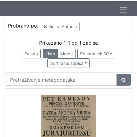
Autor
Probrano po:
Vieira, Antonio
Vieira, Antonio
1
Prikazano 1-1 od 1 zapisa
Faseta
Lista
Mreža
Po stranici: 30
[
1
Sortiranje zapisa
]
Mjesto
izdanja
Zagreb
1
[
1
]