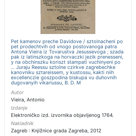
Nakladnička
cjelina
Digitalizirana zagrebačka baština
1
Izdanja zagrebačkih tiskara 17. i 18. stoljeća
1
Pet kamenov preche Davidove / sztolnacheni po
pet prodechtvih od vnogo postovanoga patra
Antona Vieira iz Tovarustva Jesussevoga ; szada
pak iz latinszkoga na horvaczki jezik prenesseni,
[
y na obchinszku koriszt stampati vuchinyeni po
2
... Juraju Reessu sztolne czirkve zagrebechke
]
kanovniku sztareissem, y kustossu, kakti niih
excellenczie goszpodina biskupa vu duhovnih
Vrsta
dugovanyih vikariussu, B. D. M
građe
Autor
knjiga
1
Vieira, Antonio
Izdanje
Elektroničko izd. izvornika objavljenog 1764.
Nakladnik
[
1
Zagreb : Knjižnice grada Zagreba, 2012
]