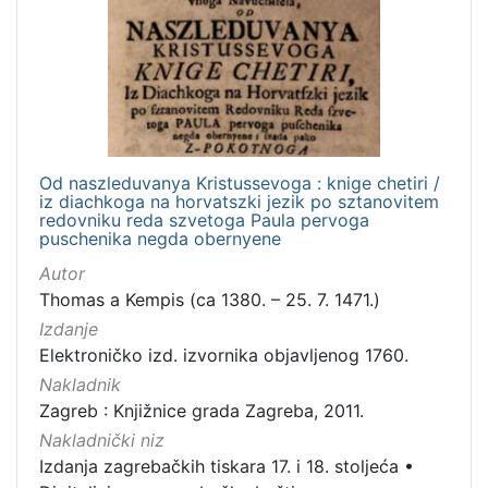
izdanja
Zagreb
1
[
1
Od naszleduvanya Kristussevoga : knige chetiri /
]
iz diachkoga na horvatszki jezik po sztanovitem
redovniku reda szvetoga Paula pervoga
Nakladnička
puschenika negda obernyene
cjelina
Autor
Digitalizirana zagrebačka baština
1
Thomas a Kempis (ca 1380. – 25. 7. 1471.)
Izdanja zagrebačkih tiskara 17. i 18. stoljeća
1
Izdanje
Elektroničko izd. izvornika objavljenog 1760.
Nakladnik
Zagreb : Knjižnice grada Zagreba, 2011.
[
2
Nakladnički niz
]
Izdanja zagrebačkih tiskara 17. i 18. stoljeća
•