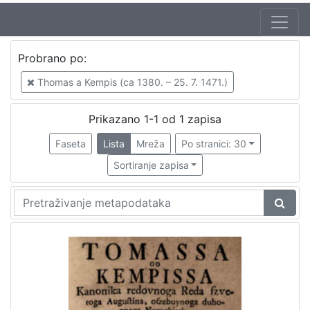
Autor
Probrano po:
Thomas a Kempis (ca 1380. – 25. 7. 1471.)
1
Thomas a Kempis (ca 1380. – 25. 7. 1471.)
Prikazano 1-1 od 1 zapisa
[
1
Faseta
Lista
Mreža
Po stranici: 30
]
Sortiranje zapisa
Izdavač
Knjižnice grada Zagreba
1
[
1
]
Mjesto