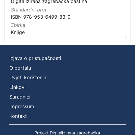
Prava
Digitalizirana zagrebačka baština
Standardni broj
Javno dobro
1
ISBN 978-953-6499-83-0
Zbirka
Knjige
[
1
1
]
Izjava o pristupačnosti
Vrsta
građe
O portalu
knjiga
1
Uvjeti korištenja
Linkovi
Suradnici
[
Impressum
1
]
Kontakt
Zbirka
Knjige
1
Projekt Digitalizirana zagrebačka