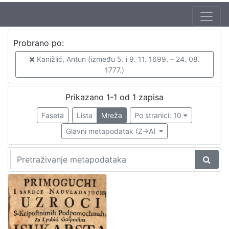
Autor
Probrano po:
Kanižlić, Antun (između 5. i 9. 11. 1699. – 24. 08. 1777.)
1
Kanižlić, Antun (između 5. i 9. 11. 1699. – 24. 08.
1777.)
[
Prikazano 1-1 od 1 zapisa
1
Faseta
Lista
Mreža
Po stranici: 10
]
Mjesto
Glavni metapodatak (Z->A)
izdanja
Zagreb
1
[
1
]