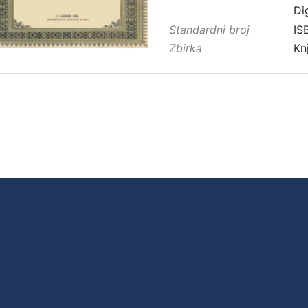
Di
Standardni broj
IS
Zbirka
Kn