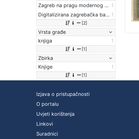
Zagreb na pragu modernog doba
1
Digitalizirana zagrebačka baština
1
[2]
Vrsta građe
knjiga
1
[1]
Zbirka
Knjige
1
[1]
Izjava o pristupačnosti
O portalu
Uvjeti korištenja
Linkovi
Suradnici