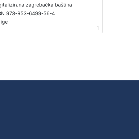
gitalizirana zagrebačka baština
BN 978-953-6499-56-4
jige
1