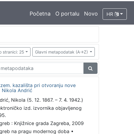
Početna
O portalu
Novo
HR
o stranici: 25
Glavni metapodatak (A->Z)
em. kazališta pri otvoranju nove
 Nikola Andrić
rić, Nikola (5. 12. 1867. – 7. 4. 1942.)
ektroničko izd. izvornika objavljenog
95.
greb : Knjižnice grada Zagreba, 2009
greb na pragu modernog doba
•