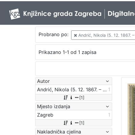
Probrano po:
Andrić, Nikola (5. 12. 1867. –
Prikazano 1-1 od 1 zapisa
Autor
Andrić, Nikola (5. 12. 1867. – 7. 4. 1942.)
1
[1]
Mjesto izdanja
Zagreb
1
[1]
Nakladnička cjelina