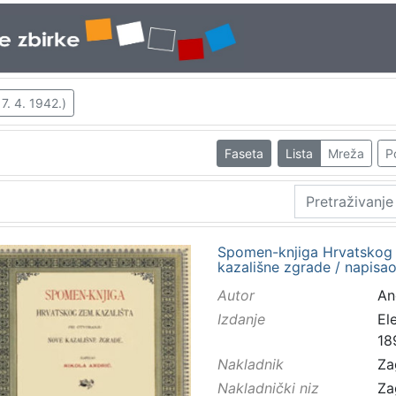
 7. 4. 1942.)
Faseta
Lista
Mreža
P
Spomen-knjiga Hrvatskog z
kazališne zgrade / napisao
Autor
And
Izdanje
El
18
Nakladnik
Za
Nakladnički niz
Za