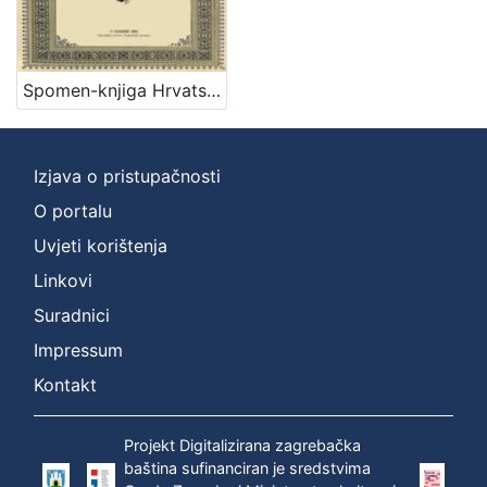
Nakladnička
cjelina
Zagreb na pragu modernog doba
1
Spomen-knjiga Hrvatskog zem. kazališta pri otvoranju nove kazališne zgrade / napisao Nikola Andrić
Digitalizirana zagrebačka baština
1
Izjava o pristupačnosti
[
O portalu
2
Uvjeti korištenja
]
Linkovi
Vrsta
građe
Suradnici
knjiga
1
Impressum
Kontakt
[
Projekt Digitalizirana zagrebačka
1
baština sufinanciran je sredstvima
]