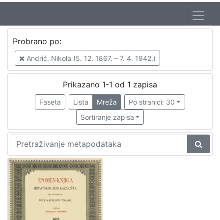
Autor
Probrano po:
Andrić, Nikola (5. 12. 1867. – 7. 4. 1942.)
1
Andrić, Nikola (5. 12. 1867. – 7. 4. 1942.)
Prikazano 1-1 od 1 zapisa
[
1
Faseta
Lista
Mreža
Po stranici: 30
]
Sortiranje zapisa
Mjesto
izdanja
Zagreb
1
[
1
]