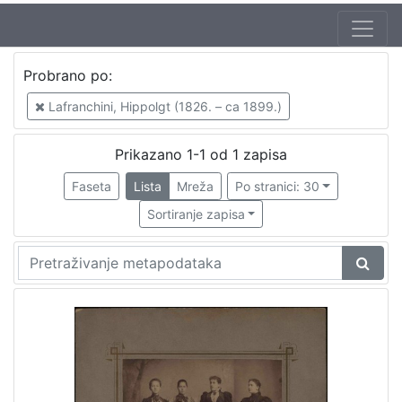
Autor
Probrano po:
Lafranchini, Hippolgt (1826. – ca 1899.)
1
Lafranchini, Hippolgt (1826. – ca 1899.)
Prikazano 1-1 od 1 zapisa
[
1
Faseta
Lista
Mreža
Po stranici: 30
]
Sortiranje zapisa
Jezik
njemački
1
[
1
]
Mjesto