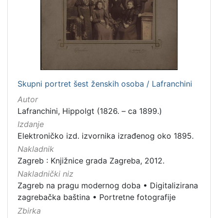
izdanja
Zagreb
1
[
1
Skupni portret šest ženskih osoba / Lafranchini
]
Autor
Nakladnička
Lafranchini, Hippolgt (1826. – ca 1899.)
cjelina
Izdanje
Zagreb na pragu modernog doba
1
Elektroničko izd. izvornika izrađenog oko 1895.
Digitalizirana zagrebačka baština
1
Nakladnik
Portretne fotografije
1
Zagreb : Knjižnice grada Zagreba, 2012.
Nakladnički niz
Zagreb na pragu modernog doba
•
Digitalizirana
zagrebačka baština
•
Portretne fotografije
[
Zbirka
3