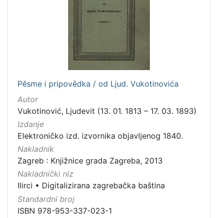
Nakladnička
cjelina
Digitalizirana zagrebačka baština
1
Ilirci
1
Pěsme i pripovědka / od Ljud. Vukotinovića
[
Autor
2
Vukotinović, Ljudevit (13. 01. 1813 – 17. 03. 1893)
]
Izdanje
Vrsta
Elektroničko izd. izvornika objavljenog 1840.
građe
Nakladnik
knjiga
1
Zagreb : Knjižnice grada Zagreba, 2013
Nakladnički niz
Ilirci
•
Digitalizirana zagrebačka baština
[
Standardni broj
1
ISBN 978-953-337-023-1
]