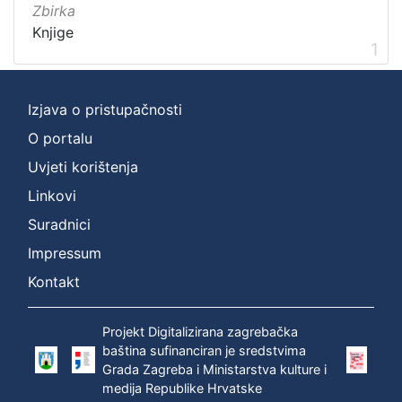
Zbirka
Zbirka
Knjige
1
Knjige
1
Izjava o pristupačnosti
[
O portalu
1
Uvjeti korištenja
]
Linkovi
Suradnici
Impressum
Kontakt
Projekt Digitalizirana zagrebačka
baština sufinanciran je sredstvima
Grada Zagreba i Ministarstva kulture i
medija Republike Hrvatske