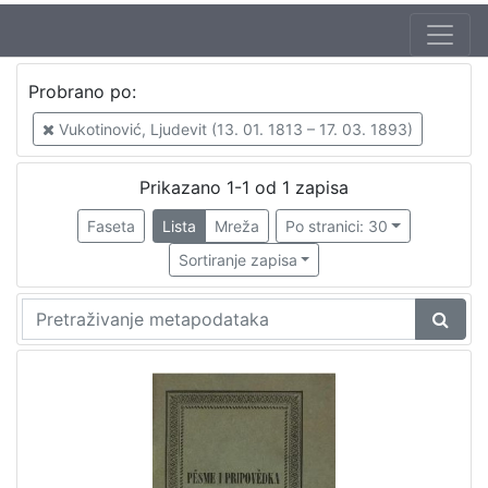
Autor
Probrano po:
Vukotinović, Ljudevit (13. 01. 1813 – 17. 03. 1893)
1
Vukotinović, Ljudevit (13. 01. 1813 – 17. 03. 1893)
Prikazano 1-1 od 1 zapisa
[
1
Faseta
Lista
Mreža
Po stranici: 30
]
Sortiranje zapisa
Mjesto
izdanja
Zagreb
1
[
1
]