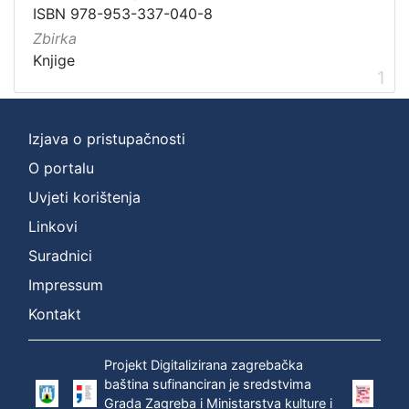
Vrsta
ISBN 978-953-337-040-8
građe
Zbirka
knjiga
1
Knjige
1
[
Izjava o pristupačnosti
1
O portalu
]
Uvjeti korištenja
Zbirka
Knjige
1
Linkovi
Suradnici
Impressum
[
Kontakt
1
]
Projekt Digitalizirana zagrebačka
baština sufinanciran je sredstvima
Grada Zagreba i Ministarstva kulture i