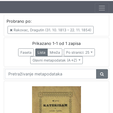
Autor
Probrano po:
Rakovac, Dragutin (31. 10. 1813 – 22. 11. 1854)
1
Rakovac, Dragutin (31. 10. 1813 – 22. 11. 1854)
Prikazano 1-1 od 1 zapisa
[
1
Faseta
Lista
Mreža
Po stranici: 25
]
Glavni metapodatak (A->Z)
Jezik
njemački
1
[
1
]
Mjesto