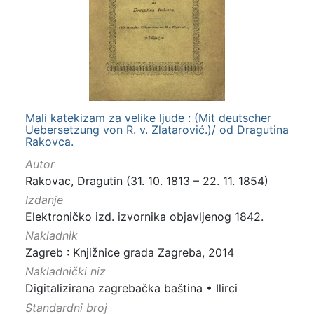
izdanja
Zagreb
1
[
1
Mali katekizam za velike ljude : (Mit deutscher
]
Uebersetzung von R. v. Zlatarović.)/ od Dragutina
Rakovca.
Nakladnička
cjelina
Autor
Rakovac, Dragutin (31. 10. 1813 – 22. 11. 1854)
Digitalizirana zagrebačka baština
1
Izdanje
Ilirci
1
Elektroničko izd. izvornika objavljenog 1842.
Nakladnik
Zagreb : Knjižnice grada Zagreba, 2014
[
Nakladnički niz
2
Digitalizirana zagrebačka baština
•
Ilirci
]
Standardni broj