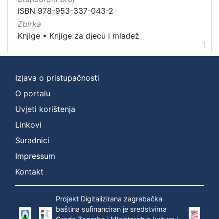
]
ISBN 978-953-337-043-2
Prava
Zbirka
Javno dobro
1
Knjige
•
Knjige za djecu i mladež
1
[
Izjava o pristupačnosti
1
O portalu
]
Uvjeti korištenja
Vrsta
građe
Linkovi
knjiga
1
Suradnici
Impressum
Kontakt
[
1
Projekt Digitalizirana zagrebačka
]
baština sufinanciran je sredstvima
Zbirka