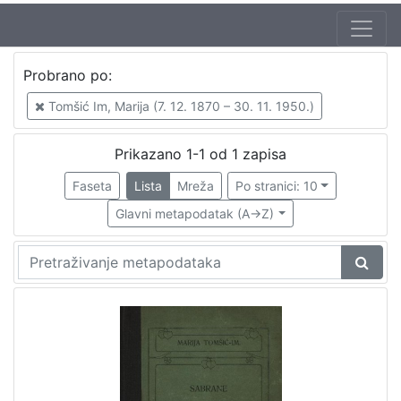
Autor
Probrano po:
Tomšić Im, Marija (7. 12. 1870 – 30. 11. 1950.)
1
Tomšić Im, Marija (7. 12. 1870 – 30. 11. 1950.)
Prikazano 1-1 od 1 zapisa
[
1
Faseta
Lista
Mreža
Po stranici: 10
]
Glavni metapodatak (A->Z)
Izdavač
Knjižnice grada Zagreba
1
[
1
]
Mjesto