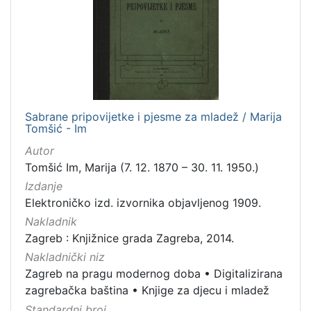
izdanja
Zagreb
1
[
1
Sabrane pripovijetke i pjesme za mladež / Marija
]
Tomšić - Im
Nakladnička
Autor
cjelina
Tomšić Im, Marija (7. 12. 1870 – 30. 11. 1950.)
Zagreb na pragu modernog doba
1
Izdanje
Digitalizirana zagrebačka baština
1
Elektroničko izd. izvornika objavljenog 1909.
Nakladnik
Knjige za djecu i mladež
1
Zagreb : Knjižnice grada Zagreba, 2014.
Nakladnički niz
Zagreb na pragu modernog doba
•
Digitalizirana
[
zagrebačka baština
•
Knjige za djecu i mladež
3
Standardni broj