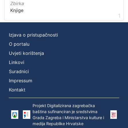
Vrsta
Zbirka
građe
Knjige
1
knjiga
1
Izjava o pristupačnosti
[
O portalu
1
Uvjeti korištenja
]
Zbirka
Linkovi
Knjige
1
Suradnici
Impressum
Kontakt
[
1
Projekt Digitalizirana zagrebačka
]
baština sufinanciran je sredstvima
Grada Zagreba i Ministarstva kulture i
medija Republike Hrvatske