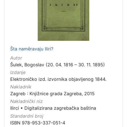
Nakladnička
cjelina
Digitalizirana zagrebačka baština
1
Ilirci
1
Šta naměravaju Iliri?
[
Autor
2
Šulek, Bogoslav (20. 04. 1816 – 30. 11. 1895)
]
Izdanje
Prava
Elektroničko izd. izvornika objavljenog 1844.
Javno dobro
1
Nakladnik
Zagreb : Knjižnice grada Zagreba, 2015
Nakladnički niz
Ilirci
•
Digitalizirana zagrebačka baština
[
1
Standardni broj
]
ISBN 978-953-337-051-4