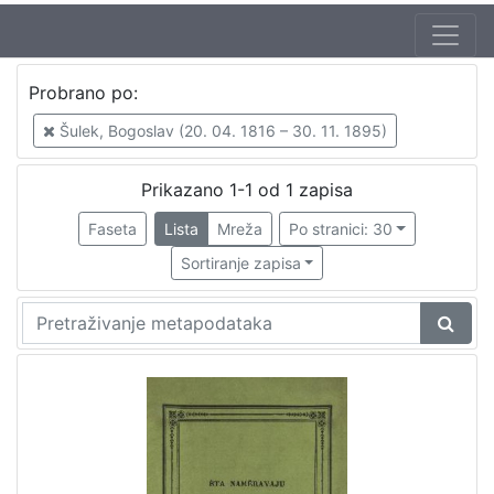
Autor
Probrano po:
Šulek, Bogoslav (20. 04. 1816 – 30. 11. 1895)
1
Šulek, Bogoslav (20. 04. 1816 – 30. 11. 1895)
Prikazano 1-1 od 1 zapisa
[
1
Faseta
Lista
Mreža
Po stranici: 30
]
Sortiranje zapisa
Mjesto
izdanja
Zagreb
1
[
1
]